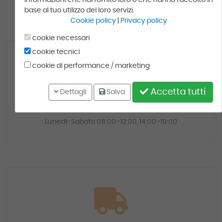
informazioni che hai fornito loro o che hanno raccolto in
Indietro
Scrivi una recensione
base al tuo utilizzo dei loro servizi.
Cookie policy
|
Privacy policy
cookie necessari
cookie tecnici
cookie di performance / marketing
Accetta tutti
Dettagli
Salva
0321 91458
(+39)
Lunedì-Sabato 08:00–12:00, 14:00–19:00