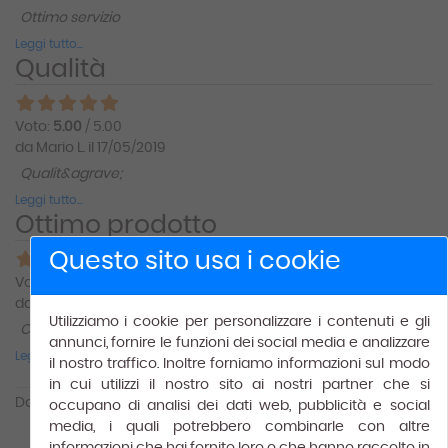
Ottimo servizio
Leggi tutto...
Qualità
Voto:
5.00
/ 5.00
da Mario L. il 17/05/2019
Qualit&agrave;
Leggi tutto...
Ottimo prodotto
Questo sito usa i cookie
Voto:
5.00
/ 5.00
da Pietro P. il 20/02/2020
Utilizziamo i cookie per personalizzare i contenuti e gli
Ottimo prodotto
annunci, fornire le funzioni dei social media e analizzare
Leggi tutto...
il nostro traffico. Inoltre forniamo informazioni sul modo
in cui utilizzi il nostro sito ai nostri partner che si
Da
1
a
6
(su
6
)
occupano di analisi dei dati web, pubblicità e social
1
media, i quali potrebbero combinarle con altre