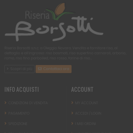
Riseria Borsotti s.n.c. a Oleggio Novara. Vendita e fornitore riso, al
dettaglio e all'ingrosso: riso basmati, riso superfino carnaroli, arborio,
roma, riso fino parboiled, riso rosso, farine di riso...
Scopri di più
Contattaci ora
INFO ACQUISTI
ACCOUNT
CONDIZIONI DI VENDITA
MY ACCOUNT
PAGAMENTO
ACCEDI / LOGIN
SPEDIZIONE
I MIEI ORDINI