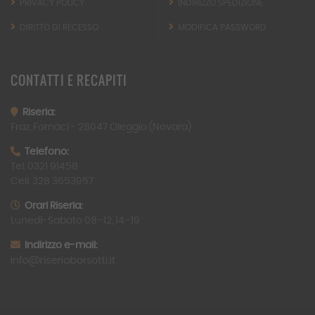
PRIVACY POLICY
INDIRIZZO SPEDIZIONE
DIRITTO DI RECESSO
MODIFICA PASSWORD
CONTATTI
E RECAPITI
Riseria:
Fraz. Fornaci -
28047
Oleggio (Novara)
Telefono:
Tel. 0321 91458
Cell. 328 3653957
Orari Riseria:
Lunedì-Sabato 08–12, 14–19
Indirizzo e-mail: