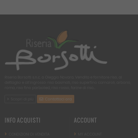
Riseria Borsotti s.n.c. a Oleggio Novara. Vendita e fornitore riso, al
dettaglio e all'ingrosso: riso basmati, riso superfino carnaroli, arborio,
roma, riso fino parboiled, riso rosso, farine di riso...
Scopri di più
Contattaci ora
INFO ACQUISTI
ACCOUNT
CONDIZIONI DI VENDITA
MY ACCOUNT