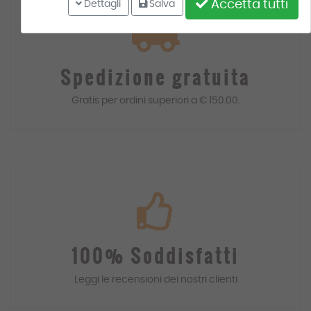
Accetta tutti
Dettagli
Salva
Spedizione gratuita
Gratis
per ordini superiori a € 150.00.
100% Soddisfatti
Leggi le recensioni dei
nostri
clienti