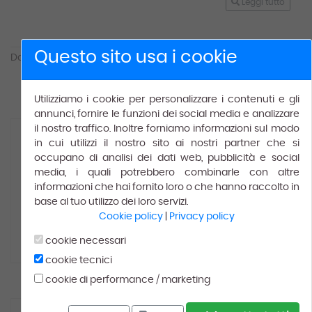
Leggi tutto
Questo sito usa i cookie
Da
1
a
2
(su
2
)
1
Utilizziamo i cookie per personalizzare i contenuti e gli
annunci, fornire le funzioni dei social media e analizzare
il nostro traffico. Inoltre forniamo informazioni sul modo
in cui utilizzi il nostro sito ai nostri partner che si
occupano di analisi dei dati web, pubblicità e social
media, i quali potrebbero combinarle con altre
informazioni che hai fornito loro o che hanno raccolto in
0321 91458
base al tuo utilizzo dei loro servizi.
(+39)
Cookie policy
|
Privacy policy
Lunedì-Sabato 08:00–12:00, 14:00–19:00
cookie necessari
cookie tecnici
cookie di performance / marketing