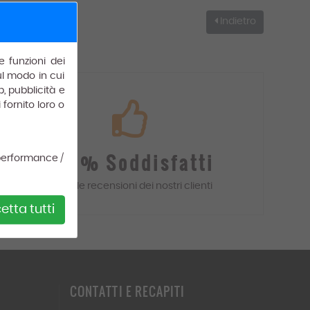
Indietro
e funzioni dei
sul modo in cui
b, pubblicità e
fornito loro o
100% Soddisfatti
performance /
Leggi le recensioni dei
nostri
clienti
tta tutti
CONTATTI
E RECAPITI