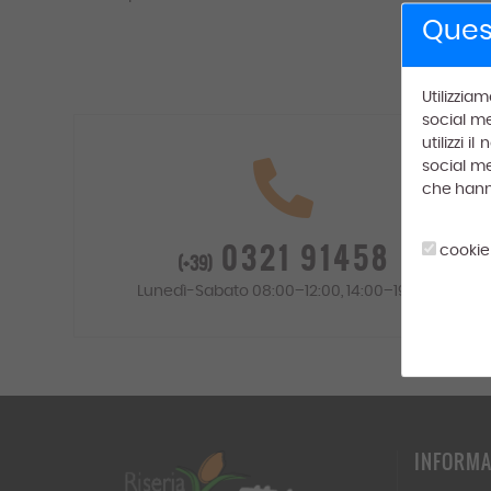
Quest
Utilizzia
social me
utilizzi 
social me
che hanno 
0321 91458
cookie
(+39)
Lunedì-Sabato 08:00–12:00, 14:00–19:00
INFORMA