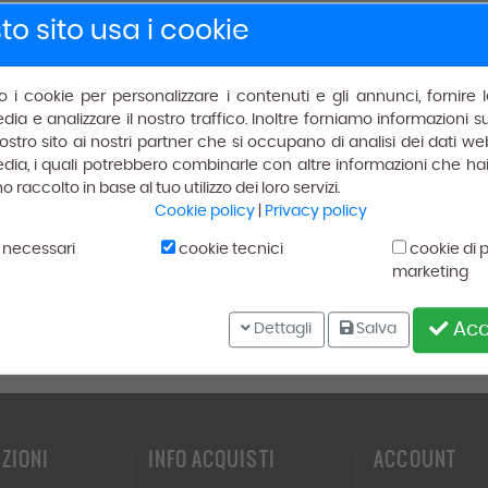
o sito usa i cookie
mo i cookie per personalizzare i contenuti e gli annunci, fornire l
dia e analizzare il nostro traffico. Inoltre forniamo informazioni 
il nostro sito ai nostri partner che si occupano di analisi dei dati we
dia, i quali potrebbero combinarle con altre informazioni che hai 
raccolto in base al tuo utilizzo dei loro servizi.
Cookie policy
|
Privacy policy
Spedizione gratuita
 necessari
cookie tecnici
cookie di 
marketing
Gratis
per ordini superiori a € 150.00.
Acce
Dettagli
Salva
ZIONI
INFO ACQUISTI
ACCOUNT