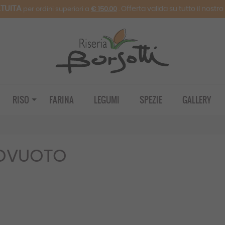
TUITA
. Offerta valida su tutto il nostr
per ordini superiori a
€ 150.00
RISO
FARINA
LEGUMI
SPEZIE
GALLERY
TOVUOTO