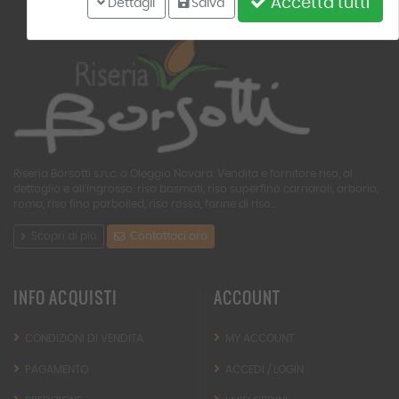
Accetta tutti
Dettagli
Salva
Riseria Borsotti s.n.c. a Oleggio Novara. Vendita e fornitore riso, al
dettaglio e all'ingrosso: riso basmati, riso superfino carnaroli, arborio,
roma, riso fino parboiled, riso rosso, farine di riso...
Scopri di più
Contattaci ora
INFO ACQUISTI
ACCOUNT
CONDIZIONI DI VENDITA
MY ACCOUNT
PAGAMENTO
ACCEDI / LOGIN