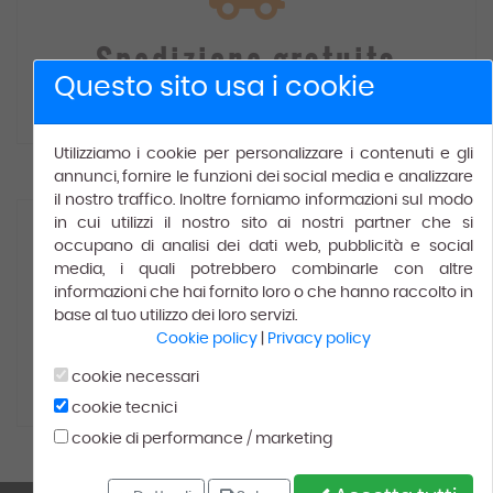
Spedizione gratuita
Questo sito usa i cookie
Gratis
per ordini superiori a € 150.00.
Utilizziamo i cookie per personalizzare i contenuti e gli
annunci, fornire le funzioni dei social media e analizzare
il nostro traffico. Inoltre forniamo informazioni sul modo
in cui utilizzi il nostro sito ai nostri partner che si
occupano di analisi dei dati web, pubblicità e social
media, i quali potrebbero combinarle con altre
informazioni che hai fornito loro o che hanno raccolto in
base al tuo utilizzo dei loro servizi.
100% Soddisfatti
Cookie policy
|
Privacy policy
cookie necessari
Leggi le recensioni dei
nostri
clienti
cookie tecnici
cookie di performance / marketing