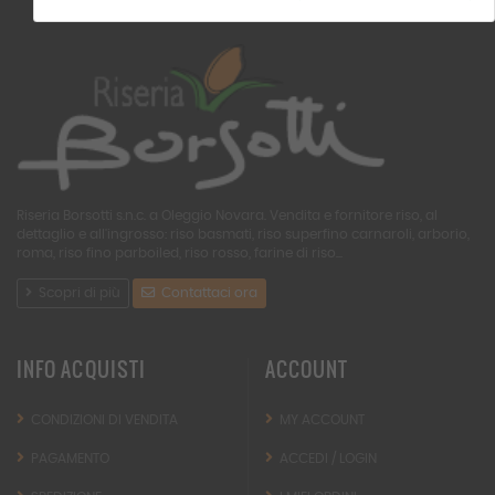
Riseria Borsotti s.n.c. a Oleggio Novara. Vendita e fornitore riso, al
dettaglio e all'ingrosso: riso basmati, riso superfino carnaroli, arborio,
roma, riso fino parboiled, riso rosso, farine di riso...
Scopri di più
Contattaci ora
INFO ACQUISTI
ACCOUNT
CONDIZIONI DI VENDITA
MY ACCOUNT
PAGAMENTO
ACCEDI / LOGIN