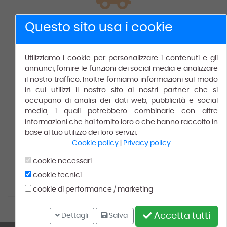
Spedizione gratuita
Questo sito usa i cookie
Gratis
per ordini superiori a € 150.00.
Utilizziamo i cookie per personalizzare i contenuti e gli
annunci, fornire le funzioni dei social media e analizzare
il nostro traffico. Inoltre forniamo informazioni sul modo
in cui utilizzi il nostro sito ai nostri partner che si
occupano di analisi dei dati web, pubblicità e social
media, i quali potrebbero combinarle con altre
informazioni che hai fornito loro o che hanno raccolto in
base al tuo utilizzo dei loro servizi.
Cookie policy
|
Privacy policy
100% Soddisfatti
cookie necessari
cookie tecnici
Leggi le recensioni dei
nostri
clienti
cookie di performance / marketing
Accetta tutti
Dettagli
Salva