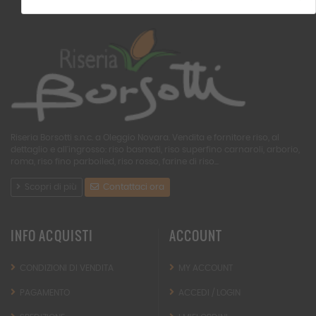
Riseria Borsotti s.n.c. a Oleggio Novara. Vendita e fornitore riso, al
dettaglio e all'ingrosso: riso basmati, riso superfino carnaroli, arborio,
roma, riso fino parboiled, riso rosso, farine di riso...
Scopri di più
Contattaci ora
INFO ACQUISTI
ACCOUNT
CONDIZIONI DI VENDITA
MY ACCOUNT
PAGAMENTO
ACCEDI / LOGIN