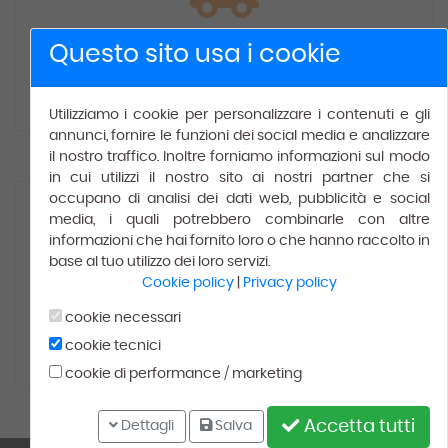
Spedizione gratuita
Questo sito usa i cookie
Gratis
per ordini superiori a € 150.00.
Utilizziamo i cookie per personalizzare i contenuti e gli
annunci, fornire le funzioni dei social media e analizzare
il nostro traffico. Inoltre forniamo informazioni sul modo
in cui utilizzi il nostro sito ai nostri partner che si
occupano di analisi dei dati web, pubblicità e social
media, i quali potrebbero combinarle con altre
informazioni che hai fornito loro o che hanno raccolto in
base al tuo utilizzo dei loro servizi.
Cookie policy
|
Privacy policy
100% Soddisfatti
cookie necessari
cookie tecnici
Leggi le recensioni dei
nostri
clienti
cookie di performance / marketing
Accetta tutti
Dettagli
Salva