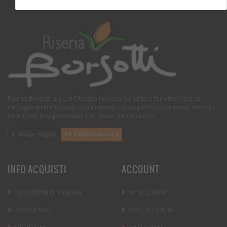
Riseria Borsotti s.n.c. a Oleggio Novara. Vendita e fornitore riso, al
dettaglio e all'ingrosso: riso basmati, riso superfino carnaroli, arborio,
roma, riso fino parboiled, riso rosso, farine di riso...
Scopri di più
Contattaci ora
INFO ACQUISTI
ACCOUNT
CONDIZIONI DI VENDITA
MY ACCOUNT
PAGAMENTO
ACCEDI / LOGIN