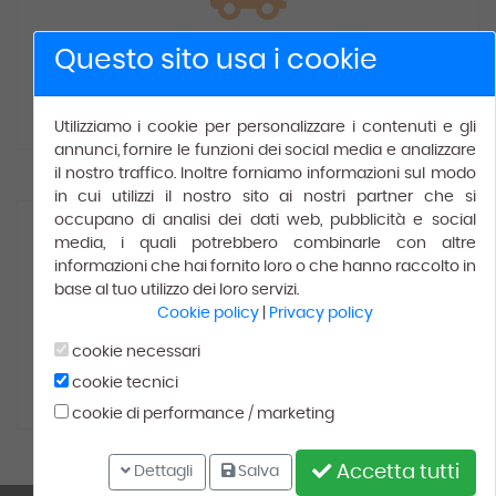
Spedizione gratuita
Questo sito usa i cookie
Gratis
per ordini superiori a € 150.00.
Utilizziamo i cookie per personalizzare i contenuti e gli
annunci, fornire le funzioni dei social media e analizzare
il nostro traffico. Inoltre forniamo informazioni sul modo
in cui utilizzi il nostro sito ai nostri partner che si
occupano di analisi dei dati web, pubblicità e social
media, i quali potrebbero combinarle con altre
informazioni che hai fornito loro o che hanno raccolto in
base al tuo utilizzo dei loro servizi.
Cookie policy
|
Privacy policy
100% Soddisfatti
cookie necessari
cookie tecnici
Leggi le recensioni dei
nostri
clienti
cookie di performance / marketing
Accetta tutti
Dettagli
Salva