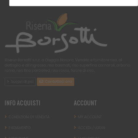
Riseria Borsotti s.n.c. a Oleggio Novara. Vendita e fornitore riso, al
dettaglio e all'ingrosso: riso basmati, riso superfino carnaroli, arborio,
roma, riso fino parboiled, riso rosso, farine di riso...
Scopri di più
Contattaci ora
INFO ACQUISTI
ACCOUNT
CONDIZIONI DI VENDITA
MY ACCOUNT
PAGAMENTO
ACCEDI / LOGIN