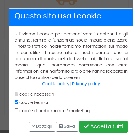
Spedizione gratuita
Questo sito usa i cookie
Gratis
per ordini superiori a € 150.00.
Utilizziamo i cookie per personalizzare i contenuti e gli
annunci, fornire le funzioni dei social media e analizzare
il nostro traffico. Inoltre forniamo informazioni sul modo
in cui utilizzi il nostro sito ai nostri partner che si
occupano di analisi dei dati web, pubblicità e social
media, i quali potrebbero combinarle con altre
informazioni che hai fornito loro o che hanno raccolto in
base al tuo utilizzo dei loro servizi.
Cookie policy
|
Privacy policy
100% Soddisfatti
cookie necessari
cookie tecnici
Leggi le recensioni dei
nostri
clienti
cookie di performance / marketing
Accetta tutti
Dettagli
Salva