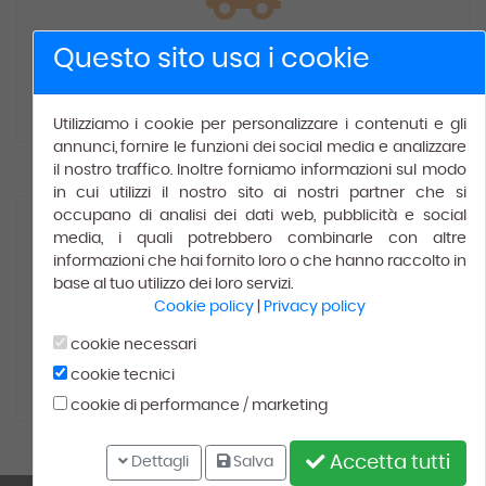
Spedizione gratuita
Questo sito usa i cookie
Gratis
per ordini superiori a € 150.00.
Utilizziamo i cookie per personalizzare i contenuti e gli
annunci, fornire le funzioni dei social media e analizzare
il nostro traffico. Inoltre forniamo informazioni sul modo
in cui utilizzi il nostro sito ai nostri partner che si
occupano di analisi dei dati web, pubblicità e social
media, i quali potrebbero combinarle con altre
informazioni che hai fornito loro o che hanno raccolto in
base al tuo utilizzo dei loro servizi.
Cookie policy
|
Privacy policy
100% Soddisfatti
cookie necessari
cookie tecnici
Leggi le recensioni dei
nostri
clienti
cookie di performance / marketing
Accetta tutti
Dettagli
Salva