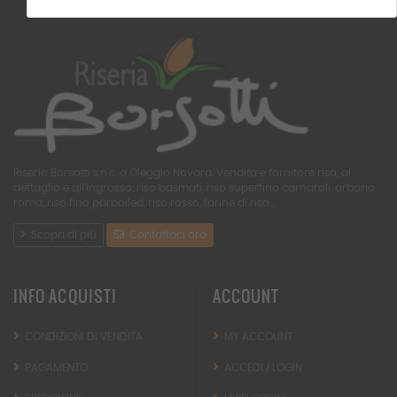
Riseria Borsotti s.n.c. a Oleggio Novara. Vendita e fornitore riso, al
dettaglio e all'ingrosso: riso basmati, riso superfino carnaroli, arborio,
roma, riso fino parboiled, riso rosso, farine di riso...
Scopri di più
Contattaci ora
INFO ACQUISTI
ACCOUNT
CONDIZIONI DI VENDITA
MY ACCOUNT
PAGAMENTO
ACCEDI / LOGIN