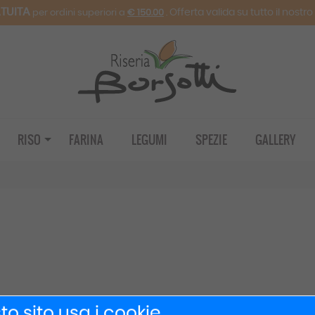
TUITA
. Offerta valida su tutto il nostr
per ordini superiori a
€ 150.00
RISO
FARINA
LEGUMI
SPEZIE
GALLERY
o sito usa i cookie