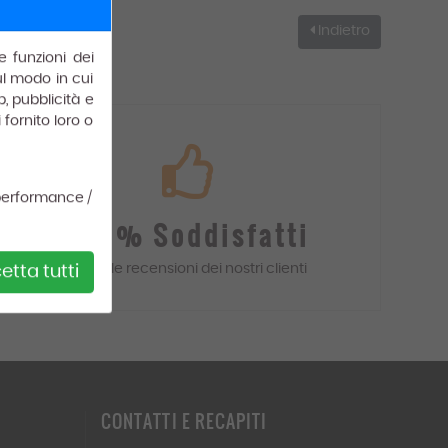
Indietro
e funzioni dei
sul modo in cui
b, pubblicità e
fornito loro o
performance /
100% Soddisfatti
Leggi le recensioni dei
nostri
clienti
tta tutti
CONTATTI
E RECAPITI