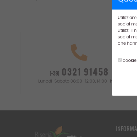
Utilizzia
social me
utilizzi 
social me
che hanno 
cookie
0321 91458
(+39)
Lunedì-Sabato 08:00–12:00, 14:00–19:00
INFORMA