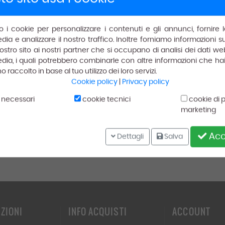
mo i cookie per personalizzare i contenuti e gli annunci, fornire l
dia e analizzare il nostro traffico. Inoltre forniamo informazioni 
il nostro sito ai nostri partner che si occupano di analisi dei dati we
dia, i quali potrebbero combinarle con altre informazioni che hai 
raccolto in base al tuo utilizzo dei loro servizi.
Cookie policy
|
Privacy policy
 necessari
cookie tecnici
cookie di 
marketing
Spedizione gratuita
Gratis
per ordini superiori a € 150.00.
Acce
Dettagli
Salva
ZIONI
INFO ACQUISTI
ACCOUNT