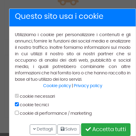
Spedizione gratuita
Questo sito usa i cookie
Gratis
per ordini superiori a € 150.00.
Utilizziamo i cookie per personalizzare i contenuti e gli
annunci, fornire le funzioni dei social media e analizzare
il nostro traffico. Inoltre forniamo informazioni sul modo
in cui utilizzi il nostro sito ai nostri partner che si
occupano di analisi dei dati web, pubblicità e social
media, i quali potrebbero combinarle con altre
informazioni che hai fornito loro o che hanno raccolto in
base al tuo utilizzo dei loro servizi.
Cookie policy
|
Privacy policy
100% Soddisfatti
cookie necessari
cookie tecnici
Leggi le recensioni dei
nostri
clienti
cookie di performance / marketing
Accetta tutti
Dettagli
Salva