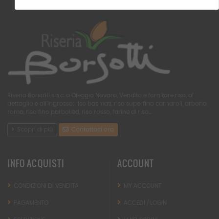
Riseria Borsotti s.n.c. a Oleggio Novara. Vendita e fornitore riso, al
dettaglio e all'ingrosso: riso basmati, riso superfino carnaroli, arborio,
roma, riso fino parboiled, riso rosso, farine di riso...
Scopri di più
Contattaci ora
INFO ACQUISTI
ACCOUNT
CONDIZIONI DI VENDITA
MY ACCOUNT
PAGAMENTO
ACCEDI / LOGIN