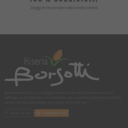
Leggi le recensioni dei
nostri
clienti
Riseria Borsotti s.n.c. a Oleggio Novara. Vendita e fornitore riso, al
dettaglio e all'ingrosso: riso basmati, riso superfino carnaroli, arborio,
roma, riso fino parboiled, riso rosso, farine di riso...
Scopri di più
Contattaci ora