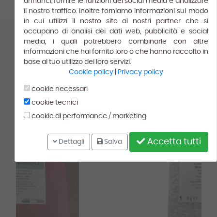
annunci, fornire le funzioni dei social media e analizzare
il nostro traffico. Inoltre forniamo informazioni sul modo
in cui utilizzi il nostro sito ai nostri partner che si
occupano di analisi dei dati web, pubblicità e social
media, i quali potrebbero combinarle con altre
POTREBBERO INTERESSARTI
informazioni che hai fornito loro o che hanno raccolto in
base al tuo utilizzo dei loro servizi.
ANCHE
Cookie policy
|
Privacy policy
cookie necessari
cookie tecnici
Top
To
cookie di performance / marketing
Accetta tutti
Dettagli
Salva