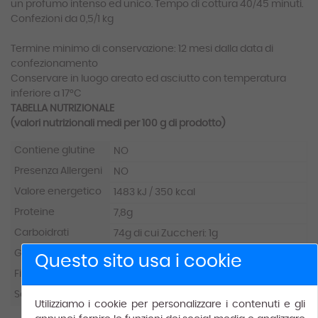
un profumo intenso ed unico. Tempo di cottura 40/45 minuti.
Confezioni da 0,5/1 kg
Termine minimo di conservazione: 12 mesi dalla data di
confezionamento
Conservare in luogo areato ed asciutto con temperatura
inferiore a 17°C
TABELLA NUTRIZIONALE
(valori nutrizionali medi per 100 g di prodotto)
Contiene glutine
NO
Presenza Allergeni
NO
Valore energetico
1483 kJ / 350 kcal
Proteine
7,8g
Carboidrati
74g di cui Zuccheri: 1g
Grassi
2,2g di cui Acidi grassi saturi: 0,7g
Questo sito usa i cookie
Fibre
2,2g
Sale
0,025g
Utilizziamo i cookie per personalizzare i contenuti e gli