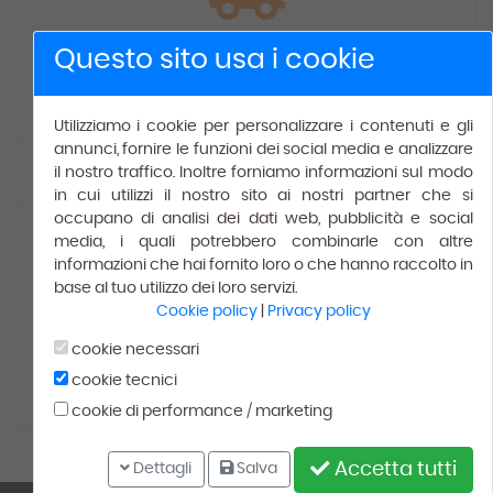
Spedizione gratuita
Questo sito usa i cookie
Gratis
per ordini superiori a € 150.00.
Utilizziamo i cookie per personalizzare i contenuti e gli
annunci, fornire le funzioni dei social media e analizzare
il nostro traffico. Inoltre forniamo informazioni sul modo
in cui utilizzi il nostro sito ai nostri partner che si
occupano di analisi dei dati web, pubblicità e social
media, i quali potrebbero combinarle con altre
informazioni che hai fornito loro o che hanno raccolto in
base al tuo utilizzo dei loro servizi.
Cookie policy
|
Privacy policy
100% Soddisfatti
cookie necessari
cookie tecnici
Leggi le recensioni dei
nostri
clienti
cookie di performance / marketing
Accetta tutti
Dettagli
Salva