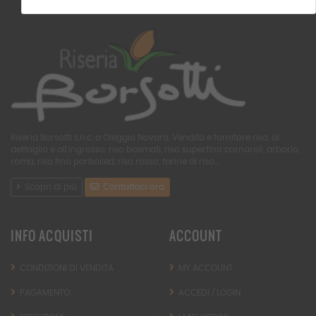
Riseria Borsotti s.n.c. a Oleggio Novara. Vendita e fornitore riso, al
dettaglio e all'ingrosso: riso basmati, riso superfino carnaroli, arborio,
roma, riso fino parboiled, riso rosso, farine di riso...
Scopri di più
Contattaci ora
INFO ACQUISTI
ACCOUNT
CONDIZIONI DI VENDITA
MY ACCOUNT
PAGAMENTO
ACCEDI / LOGIN