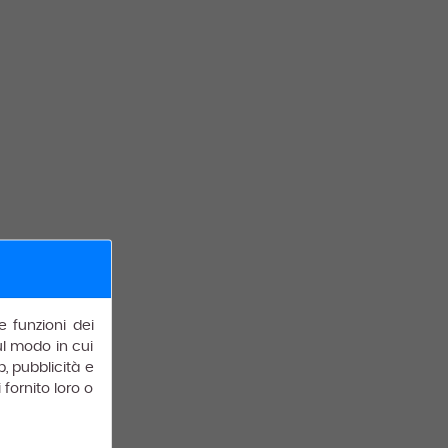
e funzioni dei
sul modo in cui
b, pubblicità e
fornito loro o