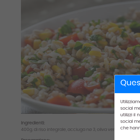
Quest
Utilizzia
social me
utilizzi 
social me
Ingredienti:
che hanno 
400g. di riso integrale, acciuga nø 3, oliva verde 50g. , ce