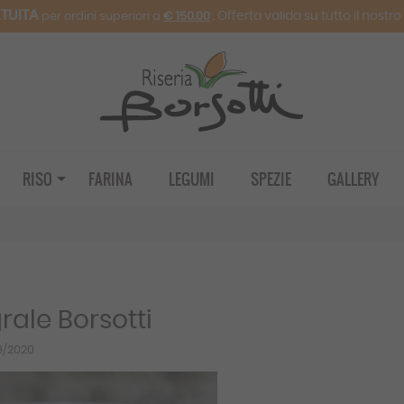
TUITA
. Offerta valida su tutto il nostr
per ordini superiori a
€ 150.00
RISO
FARINA
LEGUMI
SPEZIE
GALLERY
grale Borsotti
9/2020